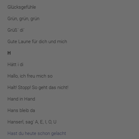
Glücksgefühle
Grün, grün, grün
Grüß` di`
Gute Laune für dich und mich
H
Hätt i di
Hallo, ich freu mich so
Halt! Stopp! So geht das nicht!
Hand in Hand
Hans bleib da
Hanserl, sag' A, E, I, O, U
Hast du heute schon gelacht