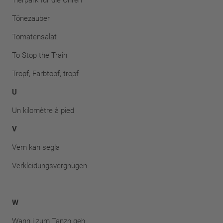
Tierpark für die Ohren
Tönezauber
Tomatensalat
To Stop the Train
Tropf, Farbtopf, tropf
U
Un kilomètre à pied
V
Vem kan segla
Verkleidungsvergnügen
W
Wann i zum Tanzn geh