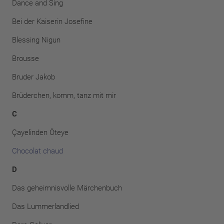
Dance and Sing
Bei der Kaiserin Josefine
Blessing Nigun
Brousse
Bruder Jakob
Brüderchen, komm, tanz mit mir
C
Çay
elinden Öteye
Chocolat chaud
D
Das geheimnisvolle Märchenbuch
Das Lummerlandlied