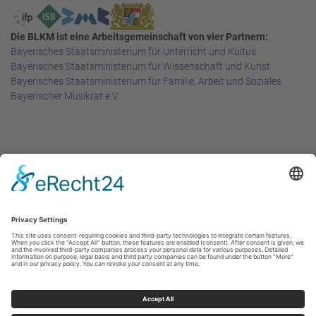
Die BLKM ist eine Arbeitsgemeinschaft von vier Partnern:
Bayerisches Staatsministerium für Unterricht und Kultus
Bayerisches Staatsministerium für Wissenschaft und Kunst
Bayerisches Staatsministerium für Familie, Arbeit und Soziales
Bayerischer Musikrat e.V.
Rechtliches
Impressum
Datenschutzerklärung