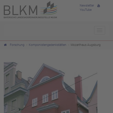
Newsletter
YouTube
Toggle
navigat
Forschung
Komponistengedenkstätten
Mozarthaus Augsburg