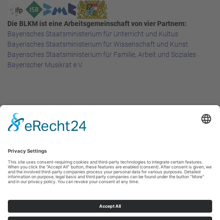
Die BLKM ist eine Arbeitsgemeinschaft von vier Partnern:
Bayerisches Staatsministerium für Unterricht und Kultus
Bayerisches Staatsministerium für Wissenschaft und Kunst
Bayerisches Staatsministerium für Familie, Arbeit und Soziales
Bayerischer Musikrat e.V.
Rechtliches
Impressum
Datenschutzerklärung