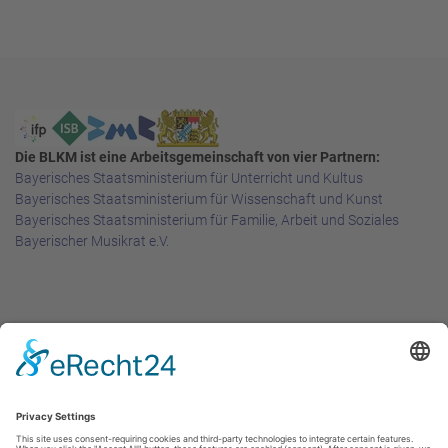
Die BLKM ist eine Arbeitsgemeinschaft von vier Partnern:
Bayerisches Staatsministerium für Unterricht und Kultus
Bayerisches Staatsministerium für Wissenschaft und Kunst
Bayerisches Staatsministerium für Familie, Arbeit und Soziales
Bayerischer Musikrat e.V.
Rechtliches