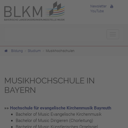
Newsletter
YouTube
Toggle
navigat
Bildung
Studium
Musikhochschulen
MUSIKHOCHSCHULE IN
BAYERN
»»
Hochschule für evangelische Kirchenmusik Bayreuth
Bachelor of Music Evangelische Kirchenmusik
Bachelor of Music Dirigieren (Chorleitung)
Bachelor of Music Künstlerisches Orgelspiel